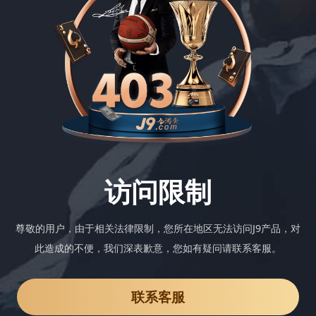
访问限制
尊敬的用户，由于相关法律限制，您所在地区无法访问J9产品，对
此造成的不便，我们深表歉意，您如有疑问请联系客服。
联系客服