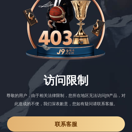
访问限制
尊敬的用户，由于相关法律限制，您所在地区无法访问J9产品，对
此造成的不便，我们深表歉意，您如有疑问请联系客服。
联系客服