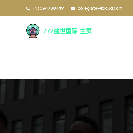
+13594780449
collegiate@icloud.com